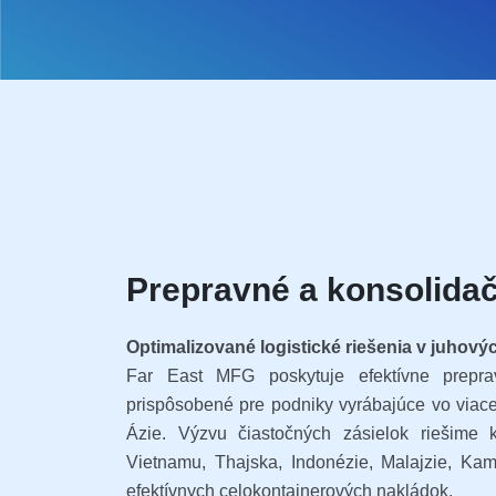
Prepravné a konsolida
Optimalizované logistické riešenia v juhový
Far East MFG poskytuje efektívne prepra
prispôsobené pre podniky vyrábajúce vo viace
Ázie. Výzvu čiastočných zásielok riešime
Vietnamu, Thajska, Indonézie, Malajzie, Ka
efektívnych celokontajnerových nakládok.