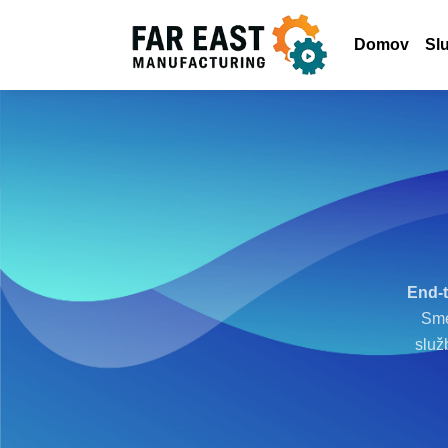
Domov
Sl
End-
Sme
služ