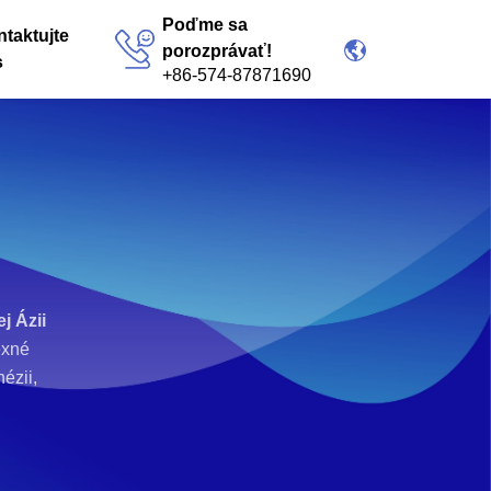
Poďme sa
taktujte
porozprávať!
s
+86-574-87871690
j Ázii
exné
ézii,