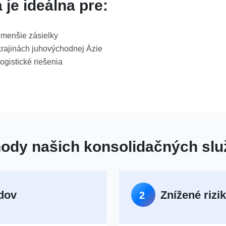
je ideálna pre:
o menšie zásielky
krajinách juhovýchodnej Ázie
ogistické riešenia
ody našich konsolidačných slu
dov
Znížené rizi
2