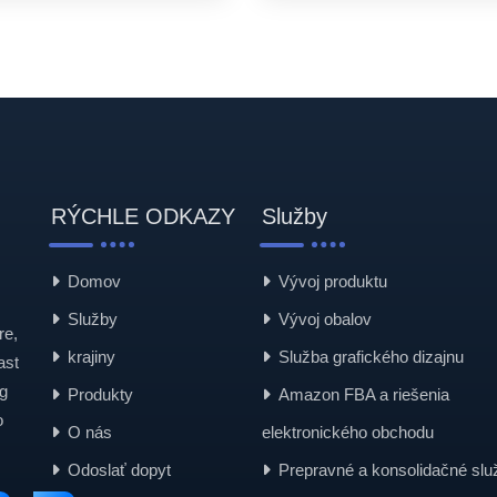
RÝCHLE ODKAZY
Služby
Domov
Vývoj produktu
Služby
Vývoj obalov
re,
krajiny
Služba grafického dizajnu
ast
g
Produkty
Amazon FBA a riešenia
o
O nás
elektronického obchodu
Odoslať dopyt
Prepravné a konsolidačné slu