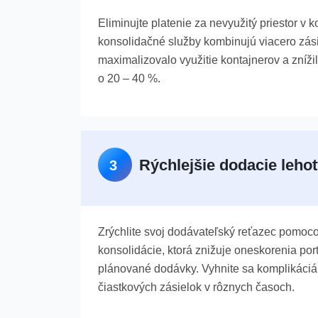
Eliminujte platenie za nevyužitý priestor v k
konsolidačné služby kombinujú viacero zási
maximalizovalo využitie kontajnerov a zníži
o 20 – 40 %.
Rýchlejšie dodacie leho
3
Zrýchlite svoj dodávateľský reťazec pomoc
konsolidácie, ktorá znižuje oneskorenia po
plánované dodávky. Vyhnite sa komplikáciám
čiastkových zásielok v rôznych časoch.