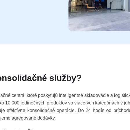
onsolidačné služby?
né centrá, ktoré poskytujú inteligentné skladovacie a logisti
o 10 000 jedinečných produktov vo viacerých kategóriách v juh
e efektívne konsolidačné operácie. Do 24 hodín od príchodu
nujeme agregované dodávky.