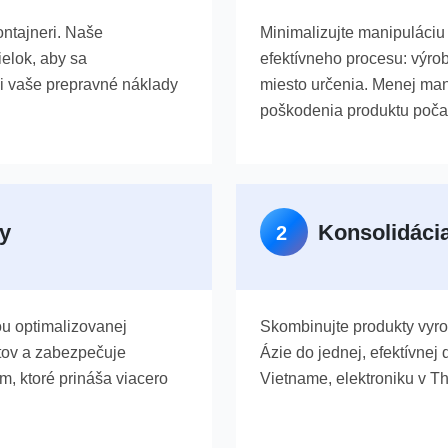
ontajneri. Naše
Minimalizujte manipuláci
elok, aby sa
efektívneho procesu: výr
li vaše prepravné náklady
miesto určenia. Menej man
poškodenia produktu poča
ty
Konsolidácia
2
ou optimalizovanej
Skombinujte produkty vyro
rtov a zabezpečuje
Ázie do jednej, efektívnej 
, ktoré prináša viacero
Vietname, elektroniku v Th