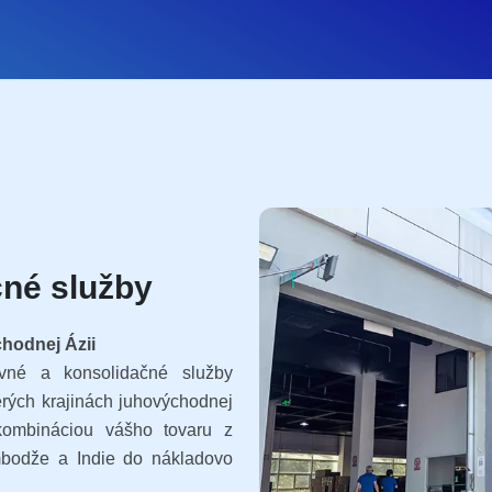
čné služby
chodnej Ázii
vné a konsolidačné služby
rých krajinách juhovýchodnej
 kombináciou vášho tovaru z
mbodže a Indie do nákladovo