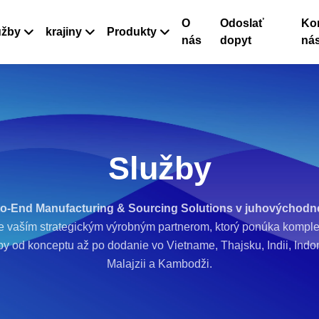
O
Odoslať
Kon
užby
krajiny
Produkty
nás
dopyt
ná
Služby
to-End Manufacturing & Sourc
ing Solutions v juhovýchodne
 vaším strategickým výrobným partnerom, ktorý ponúka kompl
by od konceptu až po dodanie vo Vietname, Thajsku, Indii, Indon
Malajzii a Kambodži.